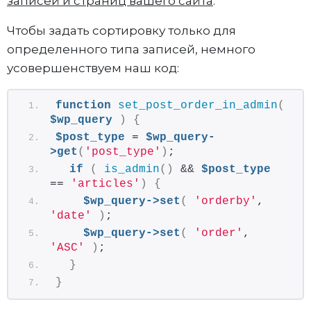
записей и страниц вашего сайта
.
Чтобы задать сортировку только для
определенного типа записей, немного
усовершенствуем наш код:
function
set_post_order_in_admin
(
$wp_query
)
{
$post_type
 = 
$wp_query-
>get
(
'post_type'
)
;
if
(
is_admin
()
 && 
$post_type
== 
'articles'
)
{
$wp_query->set
(
'orderby'
, 
'date'
)
;
$wp_query->set
(
'order'
, 
'ASC'
)
;
}
}