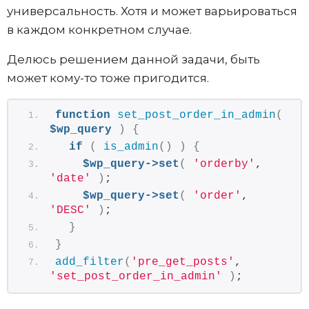
универсальность. Хотя и может варьироваться
в каждом конкретном случае.
Делюсь решением данной задачи, быть
может кому-то тоже пригодится.
function
set_post_order_in_admin
(
$wp_query
)
{
if
(
is_admin
()
)
{
$wp_query->set
(
'orderby'
, 
'date'
)
;
$wp_query->set
(
'order'
, 
'DESC'
)
;
}
}
add_filter
(
'pre_get_posts'
, 
'set_post_order_in_admin'
)
;