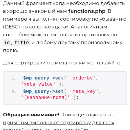
Данный фрагмент кода необходимо добавить
в хорошо знакомый нам
functions.php
. В
примере я выполнял сортировку по убыванию
(DESC) по колонке «дата». Аналогичным
способом можно выполнять сортировку по
,
и любому другому произвольному
id
title
полю.
Для сортировки по мета-полям используйте:
$wp_query->set
(
'orderby'
, 
'meta_value'
)
;
$wp_query->set
(
'meta_key'
, 
'[название-поля]'
)
;
Обращаю внимание!
Приведенные выше
примеры выполняют сортировку для всех