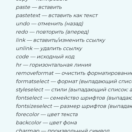
paste — вставить
pastetext — вставить как текст
undo — отменить (назад)
redo — повторить (вперед)
link — вставить/изменить ссылку
unlink — удалить ссылку
code — исходный код
hr — горизонтальная линия
removeformat — очистить форматировани
formatselect — формат (выпадающий списо
styleselect — стили (выпадающий список: а
fontselect — семейство шрифтов (выпада
fontsizeselect — размер шрифтов (выпад
forecolor — цвет текста
backcolor — цвет фона
charmap — произвольный символ