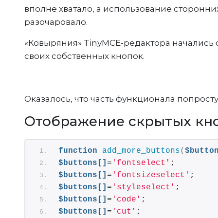
вполне хватало, а использование сторонни
разочаровало.
«Ковыряния» TinyMCE-редактора начались с
своих собственных кнопок.
Оказалось, что часть функционала попросту
Отображение скрытых кно
function
add_more_buttons
(
$butto
$buttons[]
=
'fontselect'
;
$buttons[]
=
'fontsizeselect'
;
$buttons[]
=
'styleselect'
;
$buttons[]
=
'code'
;
$buttons[]
=
'cut'
;