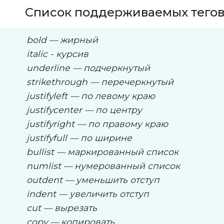
Список поддерживаемых тегов
bold — жирный
italic - курсив
underline — подчеркнутый
strikethrough — перечеркнутый
justifyleft — по левому краю
justifycenter — по центру
justifyright — по правому краю
justifyfull — по ширине
bullist — маркированный список
numlist — нумерованный список
outdent — уменьшить отступ
indent — увеличить отступ
cut — вырезать
copy — копировать