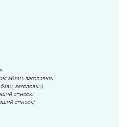
е
к: абзац, заголовки)
бзац, заголовки)
ющий список)
ающий список)