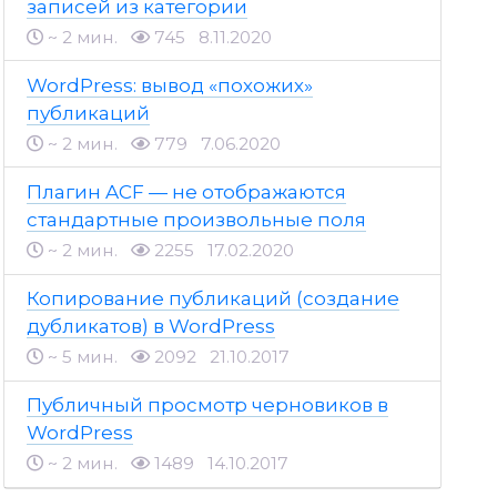
записей из категории
~ 2 мин.
745
8.11.2020
WordPress: вывод «похожих»
публикаций
~ 2 мин.
779
7.06.2020
Плагин ACF — не отображаются
стандартные произвольные поля
~ 2 мин.
2255
17.02.2020
Копирование публикаций (создание
дубликатов) в WordPress
~ 5 мин.
2092
21.10.2017
Публичный просмотр черновиков в
WordPress
~ 2 мин.
1489
14.10.2017