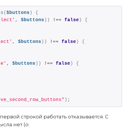
ns
(
$buttons
)
{
elect'
, 
$buttons
))
 !== 
false
)
{
lect'
, 
$buttons
))
 !== 
false
)
{
ne'
, 
$buttons
))
 !== 
false
)
{
ove_second_row_buttons"
)
;
 первой строкой работать отказывается. С
сла нет (о: