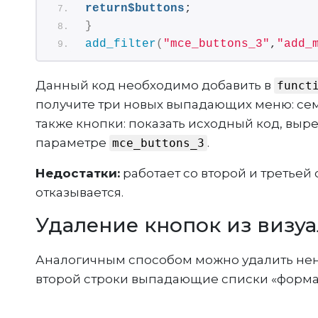
return
$buttons
;
}
add_filter
(
"mce_buttons_3"
,
"add_
Данный код необходимо добавить в
funct
получите три новых выпадающих меню: сем
также кнопки: показать исходный код, выре
параметре
.
mce_buttons_3
Недостатки:
работает со второй и третьей 
отказывается.
Удаление кнопок из визу
Аналогичным способом можно удалить нен
второй строки выпадающие списки «форматы