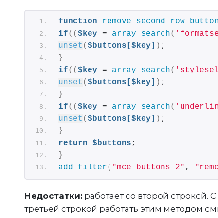
function
remove_second_row_butto
if
((
$key
 = 
array_search
(
'formats
unset
(
$buttons[$key]
)
;
}
if
((
$key
 = 
array_search
(
'stylese
unset
(
$buttons[$key]
)
;
}
if
((
$key
 = 
array_search
(
'underli
unset
(
$buttons[$key]
)
;
}
return
$buttons
;
}
add_filter
(
"mce_buttons_2"
, 
"rem
Недостатки:
работает со второй строкой. С
третьей строкой работать этим методом смы