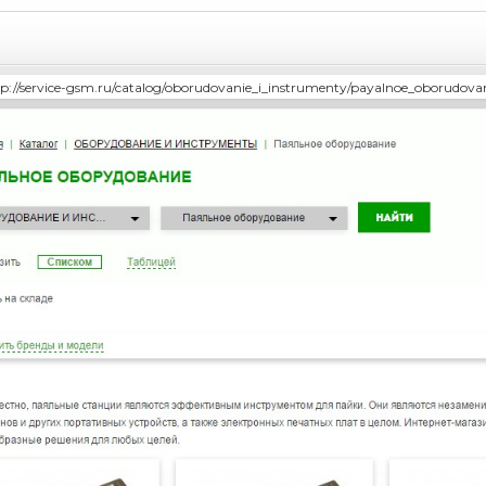
tp://service-gsm.ru/catalog/oborudovanie_i_instrumenty/payalnoe_oborudovan